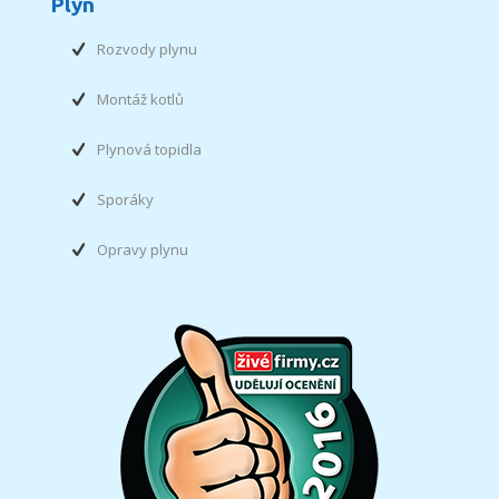
Plyn
Rozvody plynu
Montáž kotlů
Plynová topidla
Sporáky
Opravy plynu