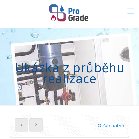
Ukázka z průběhu
realizace
Zobrazit vše