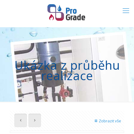
Ukázka z průběhu
realizace
Zobrazit vše