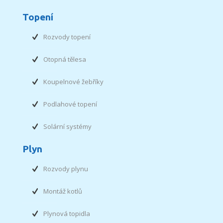
Topení
Rozvody topení
Otopná tělesa
Koupelnové žebříky
Podlahové topení
Solární systémy
Plyn
Rozvody plynu
Montáž kotlů
Plynová topidla