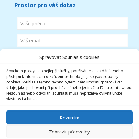
Prostor pro váš dotaz
Spravovat Souhlas s cookies
Abychom poskytli co nejlepší služby, používáme k ukládání a/nebo
přístupu k informacím o zařízení, technologie jako jsou soubory
cookies. Souhlas s těmito technologiemi nám umožní zpracovávat
údaje, jako je chování při procházení nebo jedinečná ID na tomto webu.
Nesouhlas nebo odvolání souhlasu může nepříznivě ovlivnit určité
vlastnosti a funkce.
Rozumím
Zobrazit předvolby
Realizace © 2016,
Xcreative - webdesign
.