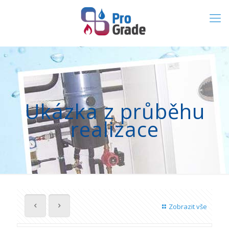
Ukázka z průběhu
realizace
Zobrazit vše