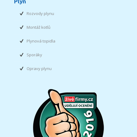
Plyn
Rozvody plynu
Montáž kotlů
Plynová topidla
Sporáky
Opravy plynu